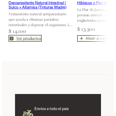
Desparasitante Natural Intestinal |
Hibiscus o Flor de Jam
Suico + Altamisa (Tinturas Madre)
La Flor de Jamaica o Hi
Tratamiento natural antiparasitario
presion arterial , el cole
que ayuda a eliminar parásitos
triglicéridos yevita pic
intestinales y depurar el organismo. La
diurética y depurativa
$
13.300
combinación de Suico y Altamisa
$
14.100
al control de peso, es a
potencia la limpieza interna y fortalece
rejuvenecedora y calma
Ver productos
Añadir al carrito
las defensas. Ideal para procesos de
stress y enfermedades 
desparasitación profunda.
Envíos a todo el país