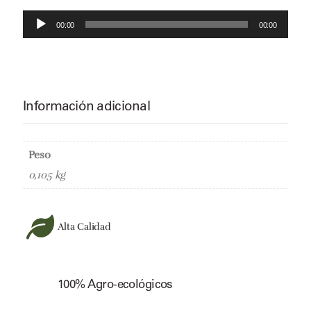
R
00:00
00:00
e
p
r
o
d
Información adicional
u
c
t
Peso
o
r
0,105 kg
d
e
a
Alta Calidad
u
d
i
o
100% Agro-ecológicos