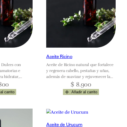
Aceite Ricino
 Dulces con
Aceite de Ricino natural que fortalece
amatorias e
y regenera cabello, pestañas y uñas,
ra hidratar,
además de suavizar y rejuvenecer la
ortalecer el cabello
piel. Alivia dolores e inflamaciones.
800
$
8.900
es. Perfecto para
al carrito
Añadir al carrito
Aceite de Urucum