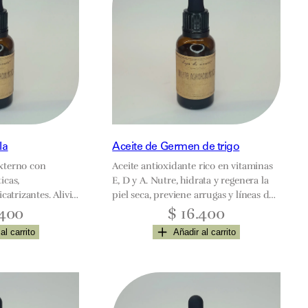
la
Aceite de Germen de trigo
xterno con
Aceite antioxidante rico en vitaminas
icas,
E, D y A. Nutre, hidrata y regenera la
catrizantes. Alivia
piel seca, previene arrugas y líneas de
, náuseas y
expresión. Ideal para combatir
400
$
16.400
ción de úlceras.
psoriasis y eczemas. En el cabello
al carrito
Añadir al carrito
a, regenera,
aporta brillo, suavidad y repara el
y trata hongos o
daño.
iel seca y cuidado