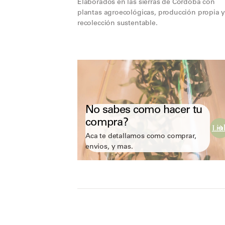
Elaborados en las sierras de Córdoba con
plantas agroecológicas, producción propia 
recolección sustentable.
No sabes como hacer tu
compra?
Lin
Aca te detallamos como comprar,
envios, y mas.