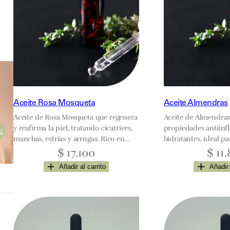
y
Aceite Rosa Mosqueta
Aceite Almendras
Aceite de Rosa Mosqueta que regenera
Aceite de Almendras
y reafirma la piel, tratando cicatrices,
propiedades antiinfl
k
manchas, estrías y arrugas. Rico en
hidratantes, ideal pa
antioxidantes y vitaminas.
rejuvenecer la piel, f
$
17.100
$
11.
y reparar uñas frágil
Añadir al carrito
Añadir 
toda la familia.