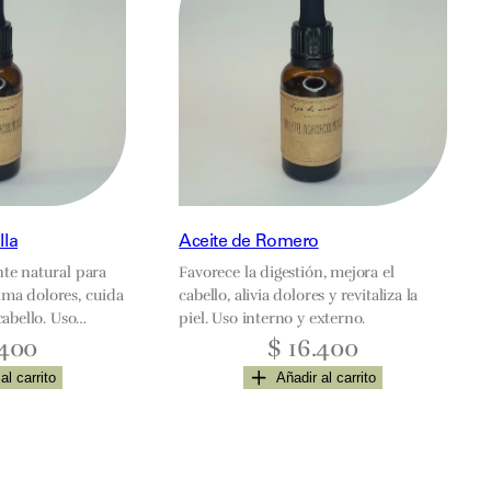
lla
Aceite de Romero
nte natural para
Favorece la digestión, mejora el
lma dolores, cuida
cabello, alivia dolores y revitaliza la
 cabello. Uso
piel. Uso interno y externo.
jo la lengua. Uso
400
$
16.400
irectamente en la
al carrito
Añadir al carrito