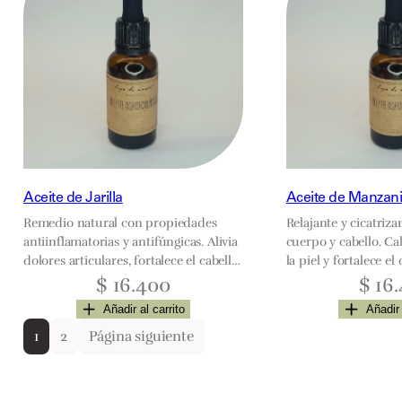
Aceite de Jarilla
Aceite de Manzani
Remedio natural con propiedades
Relajante y cicatriza
antiinflamatorias y antifúngicas. Alivia
cuerpo y cabello. Ca
dolores articulares, fortalece el cabello,
la piel y fortalece el
cicatriza heridas y combate hongos.
interno: 6-7 gotas ba
$
16.400
$
16.
Uso interno: 6-7 gotas debajo de la
externo: masajear d
Añadir al carrito
Añadir 
lengua. Uso externo: aplicar en la zona
zona deseada.
1
2
Página siguiente
afectada.