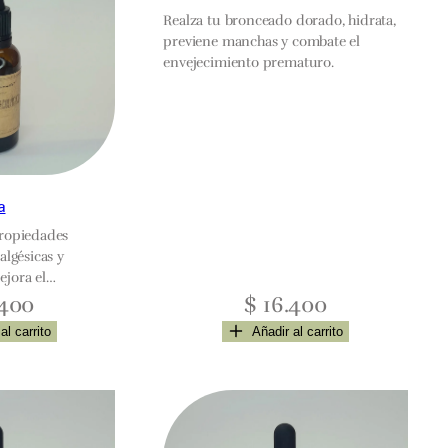
Realza tu bronceado dorado, hidrata,
previene manchas y combate el
envejecimiento prematuro.
a
propiedades
algésicas y
ejora el
 hormonas y la
400
$
16.400
ternamente, alivia
al carrito
Añadir al carrito
l y previene el
l para combatir el
lo y mejorar la