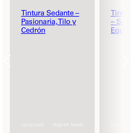
Tintura Sedante –
Tintur
Pasionaria, Tilo y
– Salvi
Cedrón
Equis
05/05/2026
Hoja De Monte
05/05/202